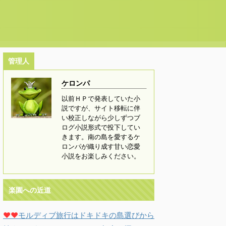
管理人
ケロンパ
以前ＨＰで発表していた小
説ですが、サイト移転に伴
い校正しながら少しずつブ
ログ小説形式で投下してい
きます。南の島を愛するケ
ロンパが織り成す甘い恋愛
小説をお楽しみください。
楽園への近道
♥♥
モルディブ旅行はドキドキの島選びから