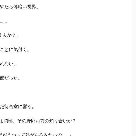
やたら薄暗い視界。
……
丈夫か？」
ことに気付く。
れない。
部だった。
た待合室に響く。
だよ岡部、その野郎お前の知り合いか？
邪がうつって熱があるみたいで……」