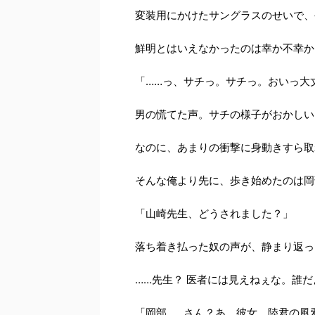
変装用にかけたサングラスのせいで、
鮮明とはいえなかったのは幸か不幸か
「……っ、サチっ。サチっ。おいっ大
男の慌てた声。サチの様子がおかしい
なのに、あまりの衝撃に身動きすら取
そんな俺より先に、歩き始めたのは岡
「山崎先生、どうされました？」
落ち着き払った奴の声が、静まり返っ
……先生？ 医者には見えねぇな。誰
「岡部……さん？あ、彼女、陸君の風