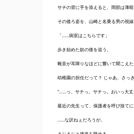
サチの背に手を添えると、岡部は薄暗
その後ろ姿を、山崎と名乗る男の視線
「……病室はこちらです」
歩き始めた奴の後を追う。
靴音が耳障りなほどに響いて聞こえた
幼稚園の担任だって？ じゃあ、さっ
“……っ、サチっ。サチっ。おいっ大丈
最近の先生って、保護者を呼び捨てに
……な訳ねぇだろうが。
まじまじと後姿を眺める。